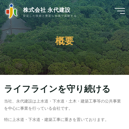
コ
株式会社 永代建設
ン
安定した技術と豊富な知識で貢献する
テ
ン
ツ
概
要
へ
ス
キ
ッ
プ
ライフラインを守り続ける
当社、永代建設は上水道・下水道・土木・建築工事等の公共事業
を中心に事業を行っている会社です。
特に上水道・下水道・建築工事に重きを置いております。