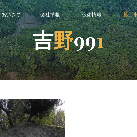
ごあいさつ
会社情報
技術情報
施工
吉
野
9
9
1