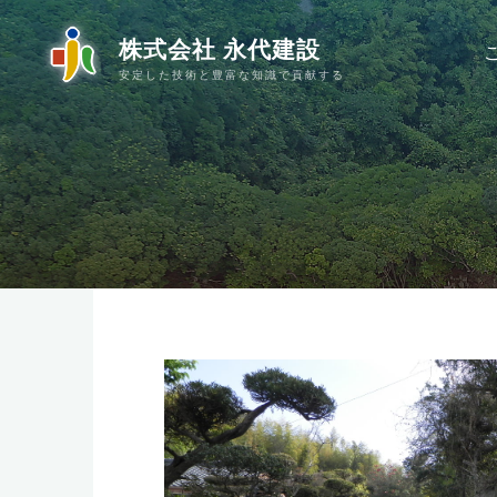
コ
株式会社 永代建設
ン
テ
安定した技術と豊富な知識で貢献する
ン
ツ
へ
ス
キ
ッ
プ